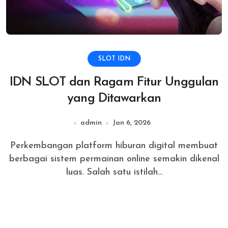
SLOT IDN
IDN SLOT dan Ragam Fitur Unggulan
yang Ditawarkan
admin
Jan 6, 2026
Perkembangan platform hiburan digital membuat
berbagai sistem permainan online semakin dikenal
luas. Salah satu istilah...