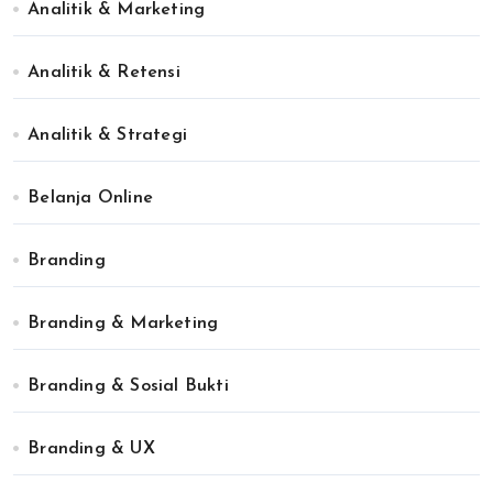
Analitik & Marketing
Analitik & Retensi
Analitik & Strategi
Belanja Online
Branding
Branding & Marketing
Branding & Sosial Bukti
Branding & UX