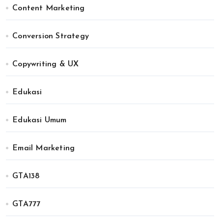
Content Marketing
Conversion Strategy
Copywriting & UX
Edukasi
Edukasi Umum
Email Marketing
GTA138
GTA777