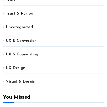
Trust
Trust & Review
Uncategorized
UX & Conversion
UX & Copywriting
UX Design
Visual & Desain
You Missed