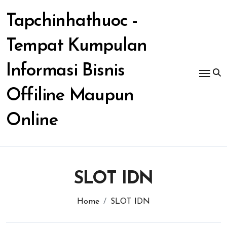
Skip
to
Tapchinhathuoc -
content
Tempat Kumpulan
Informasi Bisnis
Offiline Maupun
Online
SLOT IDN
Home
SLOT IDN