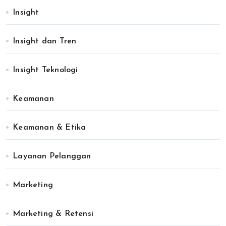
Insight
Insight dan Tren
Insight Teknologi
Keamanan
Keamanan & Etika
Layanan Pelanggan
Marketing
Marketing & Retensi