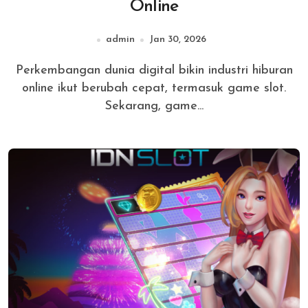
Online
admin
Jan 30, 2026
Perkembangan dunia digital bikin industri hiburan
online ikut berubah cepat, termasuk game slot.
Sekarang, game...