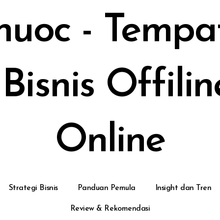
huoc - Temp
 Bisnis Offil
Online
Strategi Bisnis
Panduan Pemula
Insight dan Tren
Review & Rekomendasi