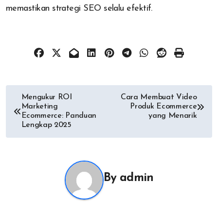
memastikan strategi SEO selalu efektif.
Post
Mengukur ROI
Cara Membuat Video
Marketing
Produk Ecommerce
navigation
Ecommerce: Panduan
yang Menarik
Lengkap 2025
By
admin