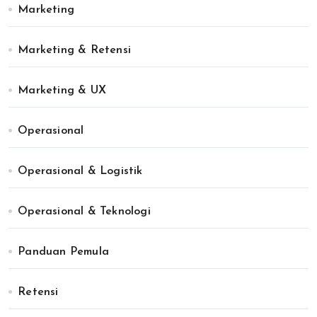
Marketing
Marketing & Retensi
Marketing & UX
Operasional
Operasional & Logistik
Operasional & Teknologi
Panduan Pemula
Retensi