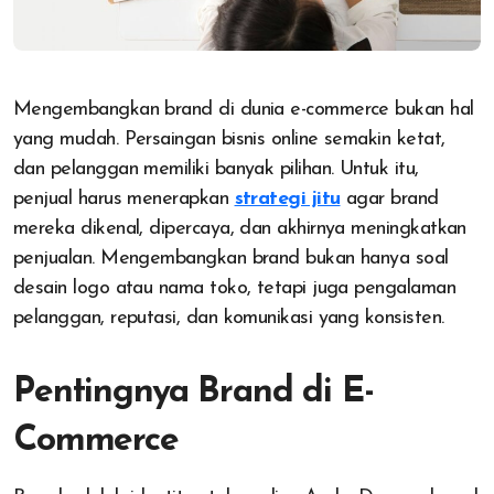
Mengembangkan brand di dunia e-commerce bukan hal
yang mudah. Persaingan bisnis online semakin ketat,
dan pelanggan memiliki banyak pilihan. Untuk itu,
penjual harus menerapkan
strategi jitu
agar brand
mereka dikenal, dipercaya, dan akhirnya meningkatkan
penjualan. Mengembangkan brand bukan hanya soal
desain logo atau nama toko, tetapi juga pengalaman
pelanggan, reputasi, dan komunikasi yang konsisten.
Pentingnya Brand di E-
Commerce