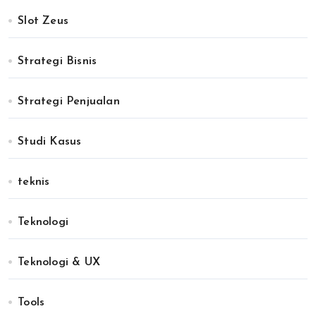
Slot Zeus
Strategi Bisnis
Strategi Penjualan
Studi Kasus
teknis
Teknologi
Teknologi & UX
Tools