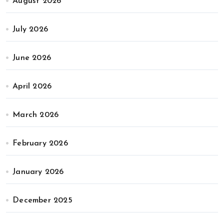
August 2026
July 2026
June 2026
April 2026
March 2026
February 2026
January 2026
December 2025