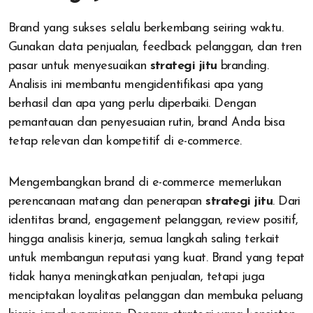
Brand yang sukses selalu berkembang seiring waktu.
Gunakan data penjualan, feedback pelanggan, dan tren
pasar untuk menyesuaikan
strategi jitu
branding.
Analisis ini membantu mengidentifikasi apa yang
berhasil dan apa yang perlu diperbaiki. Dengan
pemantauan dan penyesuaian rutin, brand Anda bisa
tetap relevan dan kompetitif di e-commerce.
Mengembangkan brand di e-commerce memerlukan
perencanaan matang dan penerapan
strategi jitu
. Dari
identitas brand, engagement pelanggan, review positif,
hingga analisis kinerja, semua langkah saling terkait
untuk membangun reputasi yang kuat. Brand yang tepat
tidak hanya meningkatkan penjualan, tetapi juga
menciptakan loyalitas pelanggan dan membuka peluang