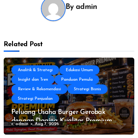
By
admin
Related Post
Analitik & Strategi
Edukasi Umum
Insight dan Tren
Panduan Pemula
Review & Rekomendasi
Strategi Bisnis
Strategi Penjualan
Peluang Usaha Burger Gerobak
dengan Daging Kualitas Premium
admin
Aug 7, 2026