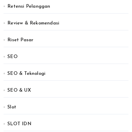
Retensi Pelanggan
Review & Rekomendasi
Riset Pasar
SEO
SEO & Teknologi
SEO & UX
Slot
SLOT IDN