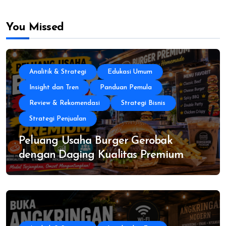
You Missed
Analitik & Strategi
Edukasi Umum
Insight dan Tren
Panduan Pemula
Review & Rekomendasi
Strategi Bisnis
Strategi Penjualan
Peluang Usaha Burger Gerobak
dengan Daging Kualitas Premium