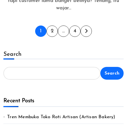
tapi customer lama banget belinya? Tenang, itu
wajar...
Posts
1
2
…
4
pagination
Search
Search
Recent Posts
Tren Membuka Toko Roti Artisan (Artisan Bakery)