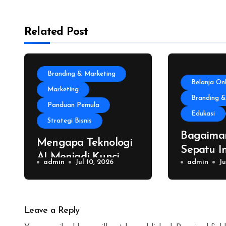
Related Post
Branding & Marketing
Belanja Onl
Marketing
Branding &
Panduan Pemula
Edukasi
Strategi Bisnis
Bagaima
Mengapa Teknologi
Sepatu I
AI Menjadi Kunci
admin
Jul 10, 2026
Rp50 Jut
admin
Ju
Sukses Bisnis
dalam 2 
Modern?
Leave a Reply