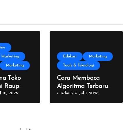
ine
 Marketing
Edukasi
Marketing
Marketing
Tools & Teknologi
na Toko
Cara Membaca
ni Raup
Algoritma Terbaru
a Hanya
l 10, 2026
untuk Melejitkan
admin
Jul 1, 2026
Jam
Followers Anda