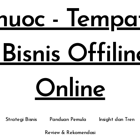
huoc - Temp
 Bisnis Offil
Online
Strategi Bisnis
Panduan Pemula
Insight dan Tren
Review & Rekomendasi